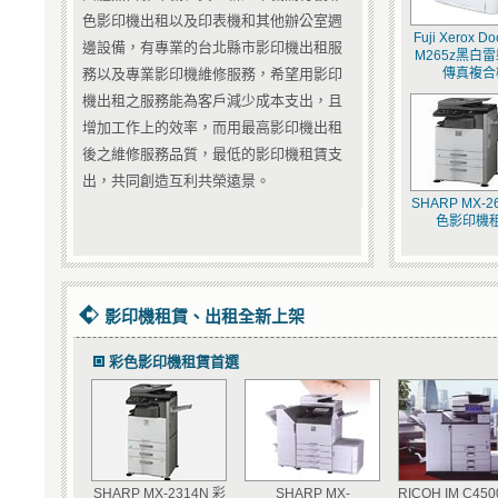
色影印機出租以及印表機和其他辦公室週
Fuji Xerox Do
邊設備，有專業的台北縣市影印機出租服
M265z黑白
務以及專業影印機維修服務，希望用影印
傳真複合
機出租之服務能為客戶減少成本支出，且
增加工作上的效率，而用最高影印機出租
後之維修服務品質，最低的影印機租賃支
出，共同創造互利共榮遠景。
SHARP MX-2
色影印機
影印機租賃、出租全新上架
彩色影印機租賃首選
SHARP MX-2314N 彩
SHARP MX-
RICOH IM C45