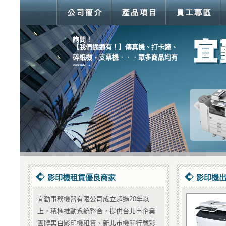
【超優惠價！】Fuji Xerox M355df多
功能複合機 500元起出租，歡迎來電
詢問！
【我們通通有！】傳真機、打卡鐘、
碎紙機、支票機．．．眾多商品均有
服務！
影印機租賃優良商家
影印機出
宜勤事務機器有限公司成立超過20年以
上，積極推動系統整合，提供台北市企業
團體黑白影印機租賃、新北市機關行號彩