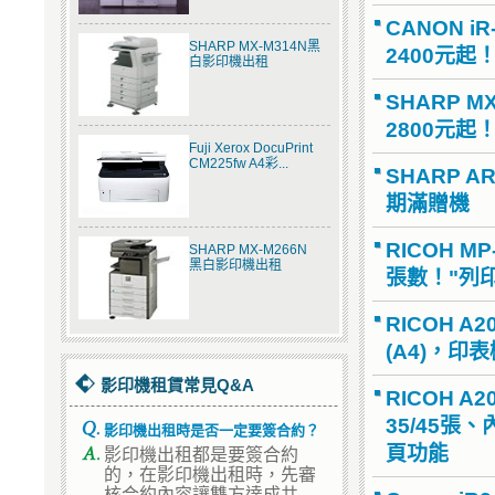
CANON 
SHARP MX-M314N黑
2400元
白影印機出租
SHARP 
2800元起
Fuji Xerox DocuPrint
CM225fw A4彩...
SHARP 
期滿贈機
RICOH 
SHARP MX-M266N
黑白影印機出租
張數！"列印
RICOH 
(A4)，印表
影印機租賃常見Q&A
RICOH 
35/45張
影印機出租時是否一定要簽合約？
影印機出租都是要簽合約
頁功能
的，在影印機出租時，先審
核合約內容讓雙方達成共