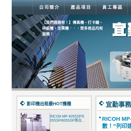
【我們通通有！】傳真機、打卡鐘、
碎紙機、支票機．．．眾多商品均有
服務！
【超優惠價！】Fuji Xerox M355df多
功能複合機 500元起出租，歡迎來電
詢問！
宜勤事務
影印機出租最HOT機種
RICOH MP 4055SP/5
RICOH 
055SP/6055SP黑白...
數！”列印速